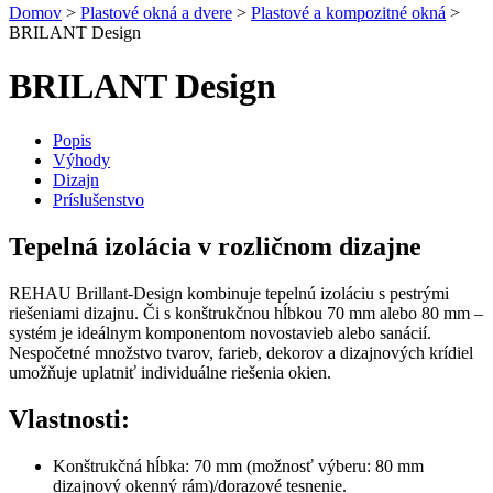
Domov
>
Plastové okná a dvere
>
Plastové a kompozitné okná
>
BRILANT Design
BRILANT Design
Popis
Výhody
Dizajn
Príslušenstvo
Tepelná izolácia v rozličnom dizajne
REHAU Brillant-Design kombinuje tepelnú izoláciu s pestrými
riešeniami dizajnu
.
Či s konštrukčnou hĺbkou 70 mm alebo 80 mm
–
systém je ideálnym komponentom novostavieb alebo sanácií.
Nespočetné množstvo tvarov, farieb, dekorov a dizajnových krídiel
umožňuje uplatniť individuálne riešenia okien.
Vlastnosti:
Konštrukčná hĺbka: 70 mm (možnosť výberu: 80 mm
dizajnový okenný rám)/dorazové tesnenie.