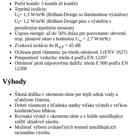
Počet komôr: 5 komôr (6 komôr)
Tepelná izolácia
:
U
= 1,3 W/m²K (
Brillant-Design so štandardnou výstužou
)
f
U
= 1,2 W/m²K (
Brillant-Design plus
s výstužou s
f
prerušeným tepelným mostom)
Úspora energie: až do 56% (báza pre porovnanie: drevené,
resp. plastové okno s hodnotou U
= 2,7 W/m²K)
w
Zvuková izolácia do R
= 45 dB
w,P
Ochrana proti vlámaniu
: po triedu odolnosti 3 (ENV 1627)
Priepustnosť vzduchu: trieda 4 podľa EN 12207
Odolnosť proti náporovému dažďu: trieda E 900 podľa EN
12208
Výhody
Šikmá drážka v okennom ráme pre lepší odtok vody a
uľahčenie čistenia.
Dobré vlastnosti z hľadiska statiky vďaka výstuži s veľkou
konštrukčnou hĺbkou.
Rovnaká výstuž v okennom ráme a v krídle umožňujúca
znížiť skladové zásoby.
Možnosť výberu zvárateľných tesnení umožňujúcich
racionálnu výrobu.