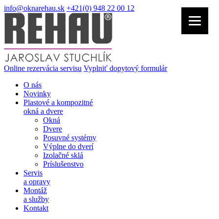
info@oknarehau.sk
+421(0) 948 22 00 12
Online rezervácia servisu
Vyplniť dopytový formulár
O nás
Novinky
Plastové a kompozitné
okná a dvere
Okná
Dvere
Posuvné systémy
Výplne do dverí
Izolačné sklá
Príslušenstvo
Servis
a opravy
Montáž
a služby
Kontakt