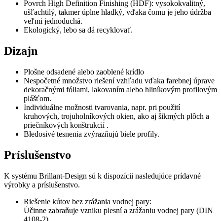
Povrch High Definition Finishing (HDF): vysokokvalitný,
ušľachtilý, takmer úplne hladký, vďaka čomu je jeho údržba
veľmi jednoduchá.
Ekologický, lebo sa dá recyklovať.
Dizajn
Plošne odsadené alebo zaoblené krídlo
Nespočetné množstvo riešení vzhľadu vďaka farebnej úprave
dekoračnými fóliami, lakovaním alebo hliníkovým profilovým
plášťom.
Individuálne možnosti tvarovania, napr. pri použití
kruhových, trojuholníkových okien, ako aj šikmých plôch a
priečníkových konštrukcií .
Bledosivé tesnenia zvýrazňujú biele profily.
Príslušenstvo
K systému Brillant-Design sú k dispozícii nasledujúce prídavné
výrobky a príslušenstvo.
Riešenie kútov bez zrážania vodnej pary:
Účinne zabraňuje vzniku plesní a zrážaniu vodnej pary (DIN
4108-2)