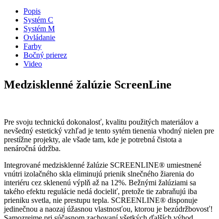
Popis
Systém C
Systém M
Ovládanie
Farby
Bočný prierez
Video
Medzisklenné žalúzie ScreenLine
Pre svoju technickú dokonalosť, kvalitu použitých materiálov a
nevšedný estetický vzhľad je tento sytém tienenia vhodný nielen pre
prestížne projekty, ale všade tam, kde je potrebná čistota a
nenáročná údržba.
Integrované medzisklenné žalúzie SCREENLINE® umiestnené
vnútri izolačného skla eliminujú prienik slnečného žiarenia do
interiéru cez sklenenú výplň až na 12%. Bežnými žalúziami sa
takého efektu regulácie nedá docieliť, pretože tie zabraňujú iba
prieniku svetla, nie prestupu tepla. SCREENLINE® disponuje
jedinečnou a naozaj úžasnou vlastnosťou, ktorou je bezúdržbovosť!
Samozrejme pri súčasnom zachovaní všetkých ďalších výhod