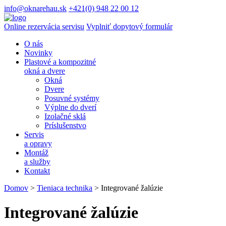
info@oknarehau.sk
+421(0) 948 22 00 12
Online rezervácia servisu
Vyplniť dopytový formulár
O nás
Novinky
Plastové a kompozitné
okná a dvere
Okná
Dvere
Posuvné systémy
Výplne do dverí
Izolačné sklá
Príslušenstvo
Servis
a opravy
Montáž
a služby
Kontakt
Domov
>
Tieniaca technika
>
Integrované žalúzie
Integrované žalúzie