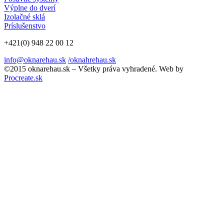
Výplne do dverí
Izolačné sklá
Príslušenstvo
+421(0) 948 22 00 12
info@oknarehau.sk
/oknahrehau.sk
©2015 oknarehau.sk – Všetky práva vyhradené.
Web by
Procreate.sk