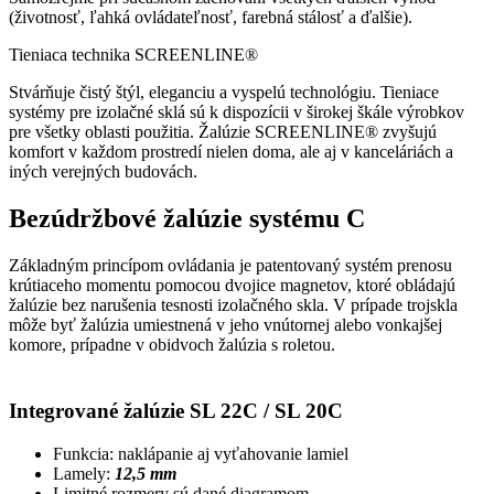
(životnosť, ľahká ovládateľnosť, farebná stálosť a ďalšie).
Tieniaca technika SCREENLINE®
Stvárňuje čistý štýl, eleganciu a vyspelú technológiu. Tieniace
systémy pre izolačné sklá sú k dispozícii v širokej škále výrobkov
pre všetky oblasti použitia. Žalúzie SCREENLINE® zvyšujú
komfort v každom prostredí nielen doma, ale aj v kanceláriách a
iných verejných budovách.
Bezúdržbové žalúzie systému C
Základným princípom ovládania je patentovaný systém prenosu
krútiaceho momentu pomocou dvojice magnetov, ktoré obládajú
žalúzie bez narušenia tesnosti izolačného skla. V prípade trojskla
môže byť žalúzia umiestnená v jeho vnútornej alebo vonkajšej
komore, prípadne v obidvoch žalúzia s roletou.
Integrované žalúzie SL 22C / SL 20C
Funkcia: naklápanie aj vyťahovanie lamiel
Lamely:
12,5 mm
Limitné rozmery sú dané diagramom