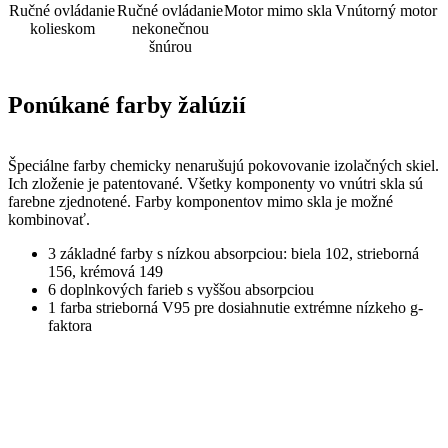
Ručné ovládanie
Ručné ovládanie
Motor mimo skla
Vnútorný motor
kolieskom
nekonečnou
šnúrou
Ponúkané farby žalúzií
Špeciálne farby chemicky nenarušujú pokovovanie izolačných skiel.
Ich zloženie je patentované. Všetky komponenty vo vnútri skla sú
farebne zjednotené. Farby komponentov mimo skla je možné
kombinovať.
3 základné farby s nízkou absorpciou: biela 102, strieborná
156, krémová 149
6 doplnkových farieb s vyššou absorpciou
1 farba strieborná V95 pre dosiahnutie extrémne nízkeho g-
faktora