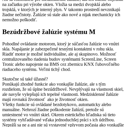
na začiatku pri výrobe okien. Vložia sa medzi dvojsklá alebo
trojsklá, v ktorých je interný plyn. V takomto prostredí nevznikajú
žiadne nečistoty. Žalúzie sú stale ako nové a nijak mechanicky ich
nemožno poškodiť.
Bezúdržbové žalúzie systému M
Pohodlné ovládanie motorom, ktorý je súčasťou žalúzie vo vnútri
skla. Napájanie je zabezpečené tesnými kontaktmi v rohu skla.
Riadiť motor je možné individuálne, ale aj skupinovo. Možnosť
centralizovaného riadenia budov systémami ScreenLine, Screen
Tronic alebo napojenie na BMS cez zbernicu KNX ľubovoľného
riadiaceho systému. Veľmi tichý chod.
Skutočne sú také úžasné?
Ponúkajú zhodné funkcie ako vonkajšie žalúzie, ale s tým
rozdielom, že sú úplne bezúdržbové. Nevplývajú na vlastnosti skiel,
ale navyše vylepšujú ich tepelné vlastnosti. Medzisklenné žalúzie
majú rovnakú životnosť ako je životnosť okien.
Všetky funkcie sú ovládané bezdotykovo, automaticky alebo
manuálne. Nehrozí žiadne poškodenie žalúzií, pretože sú
umiestnené vo vnútri skiel. Okrem estetického hľadiska sú tieto
systémy vyhľadávané vďaka jednoduchšej práci s ich údržbou.
Nepráši sa ne a ani nie sú vystavené vplyvom počasia ako vonkajšie