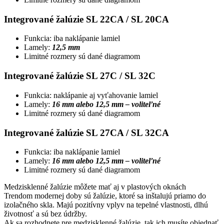
Integrované žalúzie SL 22CA / SL 20CA
Funkcia: iba naklápanie lamiel
Lamely:
12,5 mm
Limitné rozmery sú dané diagramom
Integrované žalúzie SL 27C / SL 32C
Funkcia: naklápanie aj vyťahovanie lamiel
Lamely:
16 mm alebo 12,5 mm – voliteľné
Limitné rozmery sú dané diagramom
Integrované žalúzie SL 27CA / SL 32CA
Funkcia: iba naklápanie lamiel
Lamely:
16 mm alebo 12,5 mm – voliteľné
Limitné rozmery sú dané diagramom
Medzisklenné žalúzie môžete mať aj v plastových oknách
Trendom modernej doby sú žalúzie, ktoré sa inštalujú priamo do
izolačného skla. Majú pozitívny vplyv na tepelné vlastnosti, dlhú
životnosť a sú bez údržby.
Ak sa rozhodnete pre medzisklenné žalúzie, tak ich musíte objednať