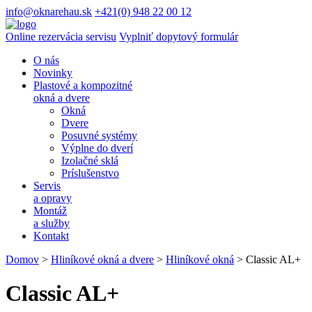
info@oknarehau.sk
+421(0) 948 22 00 12
Online rezervácia servisu
Vyplniť dopytový formulár
O nás
Novinky
Plastové a kompozitné
okná a dvere
Okná
Dvere
Posuvné systémy
Výplne do dverí
Izolačné sklá
Príslušenstvo
Servis
a opravy
Montáž
a služby
Kontakt
Domov
>
Hliníkové okná a dvere
>
Hliníkové okná
>
Classic AL+
Classic AL+