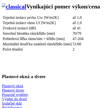
Vynikajúci pomer výkon/cena
Tepelná izolace prvku Uw [W/m2K]
až 1,0
Tepelná izolace rámu Uf [W/m2K]
až 1,9
Zvuková izolace [dB]
až 41
Stavební hloubka rám/křídlo [mm]
70/79
Pohledová šířka rámu/rám + křídlo [mm]
47-204
Maximální tloušťka zasklení rám/křídlo [mm]
51/60
Počet těsnění
2
Plastové okná a dvere
Plastové okná
Plastové dvere
Posuvné systémy
Výplne do dverí
Izolačné sklá
Príslušenstvo